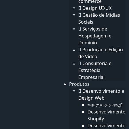
commerce
Hardware e dispositivos
Design UI/UX
Gestão de Mídias
Cíber segurança
1
Sociais
Inteligência artificial
Serviços de
Hospedagem e
Realidade virtual
Domínio
Produção e Edição
Marketing Digital
1
de Vídeo
Consultoria e
SEO Técnico
1
Estratégia
Otimização de e-commerce
Empresarial
Produtos
Desenvolvimento e
Design Web
ওয়ার্ডপ্রেস ডেভেলপমেন্ট
De Cliques a Clientes: Como
Desenvolvimento
Engineering um Aumento de 117% na
Shopify
Desenvolvimento
Conversão de E-Commerce