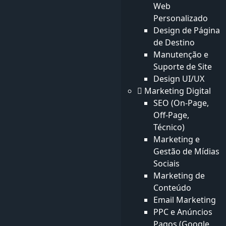
Web
Uma loja online bonita pode parecer impressionante—
Personalizado
mas não ganha dinheiro. Tráfego é um custo;
Design de Página
conversões são lucro. O salto de uma taxa de...
Mais
de Destino
detalhes
Manutenção e
Suporte de Site
Design UI/UX
Marketing Digital
SEO (On-Page,
Por que o SEO Técnico é a Nova Base
Off-Page,
do ROI de Conteúdo em 2025
Técnico)
Marketing e
Durante anos, o mantra tem sido "o conteúdo é rei".
Gestão de Mídias
Mas em 2025, seu conteúdo não é nada sem uma base
Sociais
tecnicamente impecável. ...
Mais detalhes
Marketing de
Conteúdo
Email Marketing
PPC e Anúncios
Desenvolvimento Web Enterprise
Pagos (Google,