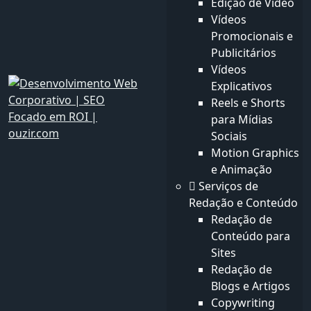
Edição de Vídeo
Sobre companhia
Vídeos
Sobre nós
Promocionais e
Our Staff
Publicitários
Testimonials
Vídeos
Privacidade
Explicativos
termos e Condições
Reels e Shorts
Contato
para Mídias
Sociais
Links Rápidos
Motion Graphics
Serviços
e Animação
Produtos
Serviços de
Notícias
Redação e Conteúdo
blog
Redação de
Fotos
Conteúdo para
Vídeos
Sites
Redação de
Boletim Informativo
Blogs e Artigos
Preencha o formulário abaixo e receba atualizações no
Copywriting