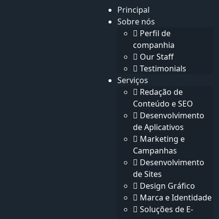
Principal
Sobre nós
Pesquisar
Perfil de
Escuro
Pesquisar
companhia
Our Staff
Testimonials
Serviços
Redação de
Conteúdo e SEO
Página Inicial
blog
Desenvolvimento
blog
de Aplicativos
Marketing e
Campanhas
Desenvolvimento
Categorias
de Sites
Design Gráfico
Aplicativos e programas
1
Marca e Identidade
Desenvolvimento de design
1
Soluções de E-