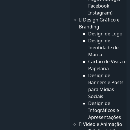
2025: Construa um Site que Gera
Facebook,
Instagram)
Receita e Liderança de Mercado
Design Gráfico e
Em 2025, seu site não é mais apenas um folheto digital
Branding
— é o seu ativo de negócio mais valioso. Ele gera
Design de Logo
receita, constrói confiança...
Mais detalhes
Design de
Identidade de
Marca
1 - 3 de ( 3 ) registros
Cartão de Visita e
Nosso Contato
Papelaria
Design de
Endereço
Banners e Posts
Avenida Michigan, Chicago, Estados Unidos
para Mídias
Ligue para nós
Sociais
+(880) 191050-3795
Design de
Infográficos e
Email
Apresentações
info@ouzir.com
Vídeo e Animação