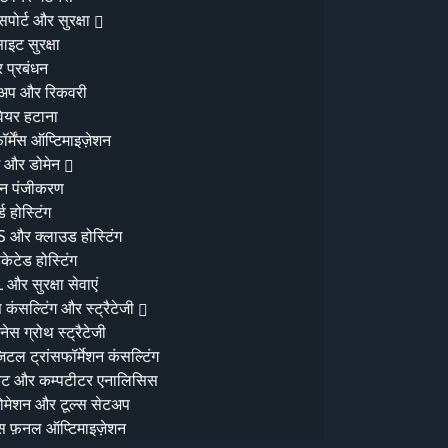
gna porttitor dignissim magna
ोर्ट और सुरक्षा
ाइट सुरक्षा
र प्रबंधन
क पाठक एक पृष्ठ के खाखे
अप और रिकवरी
वेयर हटाना
र्मेंस ऑप्टिमाइज़ेशन
ग और डोमेन
ेन पंजीकरण
्ड होस्टिंग
 और क्लाउड होस्टिंग
केटेड होस्टिंग
 और सुरक्षा सेवाएं
 कंसल्टिंग और स्ट्रैटेजी
नेस ग्रोथ स्ट्रैटेजी
लिए इंजीनियर किया गया था। 3 महीनों के भीतर, हमारा
िटल ट्रांसफॉर्मेशन कंसल्टिंग
asurable business growth deliver करती हैं।
्केट और कम्पटीटर एनालिसिस
मेशन और टूल्स सेटअप
्स फ़नल ऑप्टिमाइज़ेशन