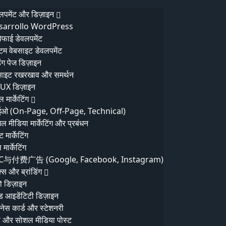
ित भुगतान
विश्वसनीय क्लाउड होस्टिंग, सुरक्षा और समर्थन
वलपमेंट और डिज़ाइन
ताकि डाउनटाइम शून्य रहे।
sarrollo WordPress
िफाई डेवलपमेंट
टम वेबसाइट डेवलपमेंट
िंग पेज डिज़ाइन
साइट रखरखाव और समर्थन
UX डिज़ाइन
मार्केटिंग
ईओ (On-Page, Off-Page, Technical)
ैसे engineered की
ल मीडिया मार्केटिंग और प्रबंधन
ंट मार्केटिंग
्वर्जन दर में छलांग incremental नहीं है—यह एक ...
 मार्केटिंग
C与付费广告 (Google, Facebook, Instagram)
क्स और ब्रांडिंग
ो डिज़ाइन
ांड आइडेंटिटी डिज़ाइन
़नेस कार्ड और स्टेशनरी
र और सोशल मीडिया पोस्ट
 मार्केटर्स का कहना है कि त...
अधिक जानकारी