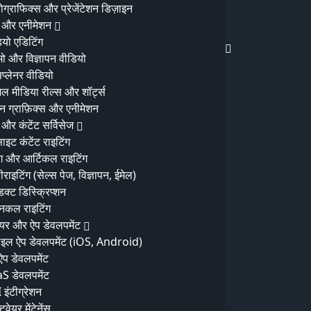
फोग्राफिक्स और प्रेजेंटेशन डिज़ाइन
 और एनीमेशन
ियो एडिटिंग
को बढ़ावा दे
ोमो और विज्ञापन वीडियो
सप्लेनर वीडियो
ाजस्व उत्पन्न करती है, स्थायी विश्वास बनाती है, औ...
ल मीडिया रील्स और शॉर्ट्स
न ग्राफ़िक्स और एनीमेशन
 और कंटेंट सर्विसेज
ाइट कंटेंट राइटिंग
ॉग और आर्टिकल राइटिंग
राइटिंग (सेल्स पेज, विज्ञापन, ईमेल)
डक्ट डिस्क्रिप्शन
्निकल राइटिंग
ेयर और ऐप डेवलपमेंट
क पाठक एक पृष्ठ के खाखे
ाइल ऐप डेवलपमेंट (iOS, Android)
 ऐप डेवलपमेंट
S डेवलपमेंट
ब एक पाठक एक पृष्ठ के खाखे पृष्ठ
 इंटीग्रेशन
्टवेयर मेंटेनेंस