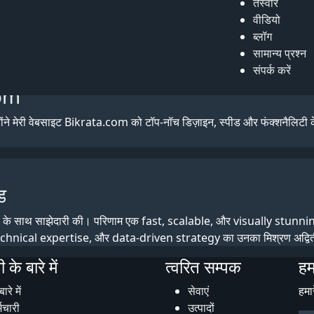
तस्वीरें
वीडियो
 बनाया। उन्होंने वही दिया जो हमने माँगा था - एक सरल, आसान दुकान जो बिल्
ब्लॉग
सामान्य प्रश्न
संपर्क करें
com
 मेरी वेबसाइट Bikrata.com को टॉप-नॉच डिज़ाइन, स्पीड और फंक्शनैलिटी के सा
ड
 के साथ साझेदारी की। परिणाम एक fast, scalable, और visually stunni
technical expertise, और data-driven strategy का उनका मिश्रण अद्वि
 के बारे में
त्वरित सम्पक
हम
बारे में
सेवाएं
हमा
मचारी
उत्पादों