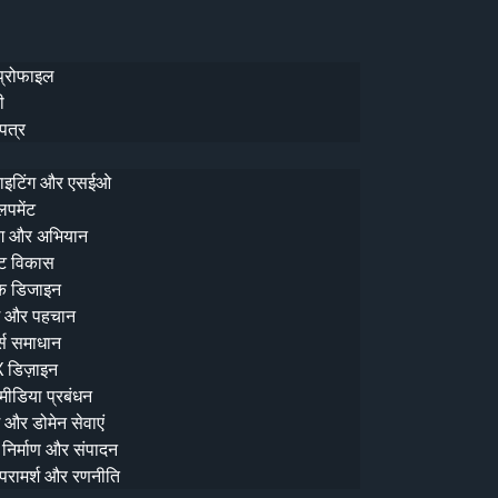
हिंदी भाषा
अंधेरा
खोज
प्रोफाइल
ी
पत्र
 राइटिंग और एसईओ
पमेंट
ान के लिए आपका सहयोगी।
िंग और अभियान
ट विकास
और स्केलेबल डिजिटल मार्केटिंग रणनीतियाँ प्रदान करते हैं।
क डिजाइन
ल उपस्थिति को रूपांतरित करें।
ंग और पहचान
्स समाधान
डिज़ाइन
ीडिया प्रबंधन
ग और डोमेन सेवाएं
निर्माण और संपादन
24/7 IT समर्थन
 परामर्श और रणनीति