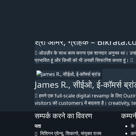
ओउज़ीर ने हमारे लिए एक साफ और प्रभावी ऑनलाइन स्टोर
सिफारिश की गई! https://thewearthit.com/
श्री ओमर, ग्राहक – Bikrata.
ओउज़ीर के साथ काम करना एक शानदार अनुभव था। उन्होंने
प्रभावित हूं और किसी को भी उनकी सिफारिश करता हूं।
James R., सीईओ, ई-कॉमर्स ब्रां
हमने एक full-scale digital revamp के लिए Ouzir
visitors को customers में बदलता है। creativity, 
सम्पर्क करने का विवरण
कम्पनी
पता
के 
मिशिगन एवेन्यू, शिकागो, संयुक्त राज्य
कर्