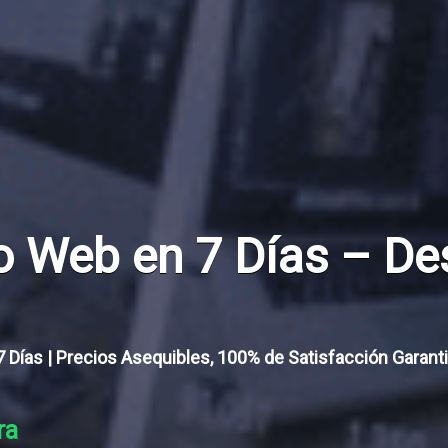
a transformación digit
s
 en TI con soluciones web
el ROI y marketing digital que
mercado.