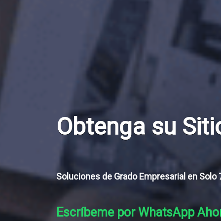
Su socio para l
basada en dato
Aproveche nuestra experiencia global
personalizadas, SEO obsesionado con 
convierte el tráfico en liderazgo de 